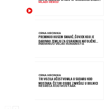
MLADI HEROJ
IZ SMRTONOSNIH VALOVA
CRNA HRONIKA
PREMINUO HUSEIN SMAJIĆ, ČOVJEK KOJI JE
DAROVAO ZEMLJU ZA IZGRADNJU KATOLIČKE
PREMINUO VELIKI HUMANISTA
CRKVE U BUGOJNU
CRNA HRONIKA
TRI VOZILA UČESTVOVALA U SUDARU KOD
MOSTARA: ČETIRI OSOBE ZAVRŠILE U BOLNICI
NESREĆA KOD MOSTARA