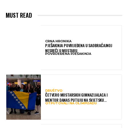
MUST READ
CRNA HRONIKA
PJEŠAKINJA POVRIJEĐENA U SAOBRAĆAJNOJ
NESREĆI U MOSTARU
POVRIJEĐENA PJEŠAKINJA
DRUŠTVO
ČETVERO MOSTARSKIH GIMNAZIJALACA I
MENTOR DANAS PUTUJU NA SVJETSKU
OTPUTOVALI NA OLIMPIJADU
OLIMPIJADU IZ AI: PREDSTAVLJAT ĆE BIH MEĐU
NAJBOLJIMA NA SVIJETU