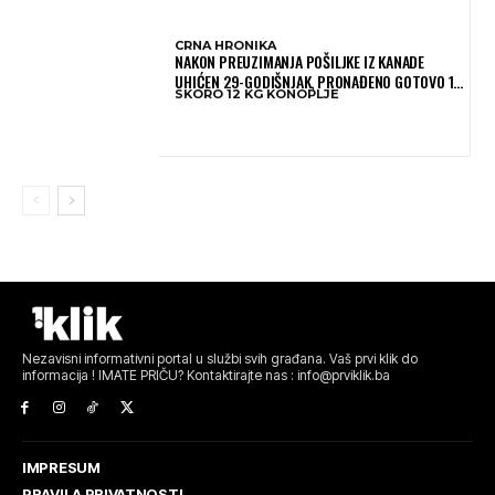
CRNA HRONIKA
NAKON PREUZIMANJA POŠILJKE IZ KANADE
UHIĆEN 29-GODIŠNJAK, PRONAĐENO GOTOVO 12
SKORO 12 KG KONOPLJE
KILOGRAMA KONOPLJE
Nezavisni informativni portal u službi svih građana. Vaš prvi klik do
informacija ! IMATE PRIČU? Kontaktirajte nas : info@prviklik.ba
IMPRESUM
PRAVILA PRIVATNOSTI