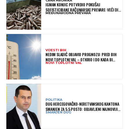
CRNA HRONIKA
IGMAN KONJIC POTVRDIO POKUŠAJ
SOFISTICIRANE RAČUNARSKE PREVARE: VEĆI DIO
MEĐUNARODNA PREVARA
NOVCA BLOKIRAN, OČEKUJE SE POVRAT
SREDSTAVA
VIJESTI BIH
NEDIM SLADIĆ OBJAVIO PROGNOZU: PRED BIH
NOVI TOPLOTNI VAL – OTKRIO I DO KADA BI
NOVI TOPLOTNI VAL
MOGAO TRAJATI
POLITIKA
DUG HERCEGOVAČKO-NERETVANSKOG KANTONA
SMANJEN ZA 5,5 POSTO: OBJAVLJENI NAJNOVIJI
SMANJEN DUG
PODACI MINISTARSTVA FINANSIJA