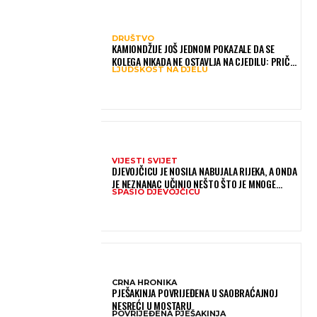
DRUŠTVO
KAMIONDŽIJE JOŠ JEDNOM POKAZALE DA SE
KOLEGA NIKADA NE OSTAVLJA NA CJEDILU: PRIČA
LJUDSKOST NA DJELU
IZ HAMBURGA DIRNULA MNOGE
VIJESTI SVIJET
DJEVOJČICU JE NOSILA NABUJALA RIJEKA, A ONDA
JE NEZNANAC UČINIO NEŠTO ŠTO JE MNOGE
SPASIO DJEVOJČICU
OSTAVILO BEZ RIJEČI
CRNA HRONIKA
PJEŠAKINJA POVRIJEĐENA U SAOBRAĆAJNOJ
NESREĆI U MOSTARU
POVRIJEĐENA PJEŠAKINJA