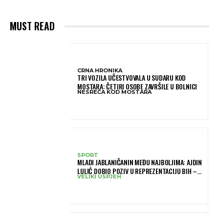
MUST READ
CRNA HRONIKA
TRI VOZILA UČESTVOVALA U SUDARU KOD
MOSTARA: ČETIRI OSOBE ZAVRŠILE U BOLNICI
NESREĆA KOD MOSTARA
SPORT
MLADI JABLANIČANIN MEĐU NAJBOLJIMA: AJDIN
LULIĆ DOBIO POZIV U REPREZENTACIJU BIH –
VELIKI USPJEH
BRANIT ĆE BOJE BIH NA SLOVENIA BALL