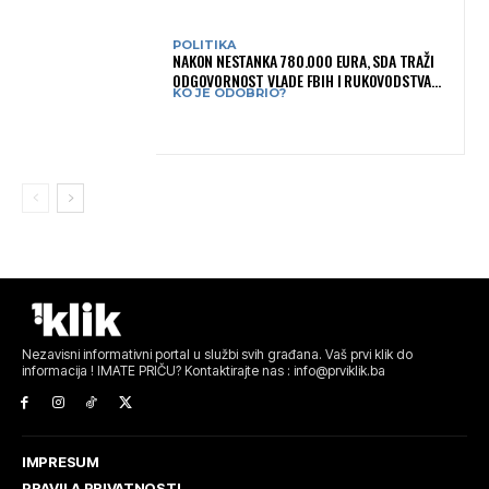
POLITIKA
NAKON NESTANKA 780.000 EURA, SDA TRAŽI
ODGOVORNOST VLADE FBIH I RUKOVODSTVA
KO JE ODOBRIO?
IGMANA
Nezavisni informativni portal u službi svih građana. Vaš prvi klik do
informacija ! IMATE PRIČU? Kontaktirajte nas : info@prviklik.ba
IMPRESUM
PRAVILA PRIVATNOSTI