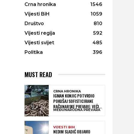
Crna hronika
1546
Vijesti BiH
1059
Društvo
810
Vijesti regija
592
Vijesti svijet
485
Politika
396
MUST READ
CRNA HRONIKA
IGMAN KONJIC POTVRDIO
POKUŠAJ SOFISTICIRANE
RAČUNARSKE PREVARE: VEĆI
MEĐUNARODNA PREVARA
DIO NOVCA BLOKIRAN,
OČEKUJE SE POVRAT
SREDSTAVA
VIJESTI BIH
NEDIM SLADIĆ OBJAVIO