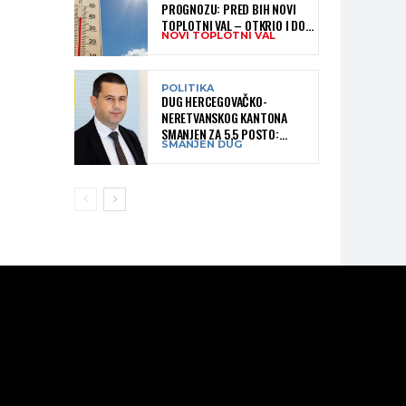
PROGNOZU: PRED BIH NOVI
TOPLOTNI VAL – OTKRIO I DO
NOVI TOPLOTNI VAL
KADA BI MOGAO TRAJATI
POLITIKA
DUG HERCEGOVAČKO-
NERETVANSKOG KANTONA
SMANJEN ZA 5,5 POSTO:
SMANJEN DUG
OBJAVLJENI NAJNOVIJI PODACI
MINISTARSTVA FINANSIJA