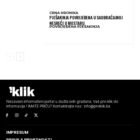
CRNA HRONIKA
PJEŠAKINJA POVRIJEĐENA U SAOBRAĆAJNOJ
NESREĆI U MOSTARU
POVRIJEĐENA PJEŠAKINJA
Nezavisni informativni portal u službi svih građana. Vaš prvi klik do
informacija ! IMATE PRIČU? Kontaktirajte nas : info@prviklik.ba
IMPRESUM
PRAVILA PRIVATNOSTI