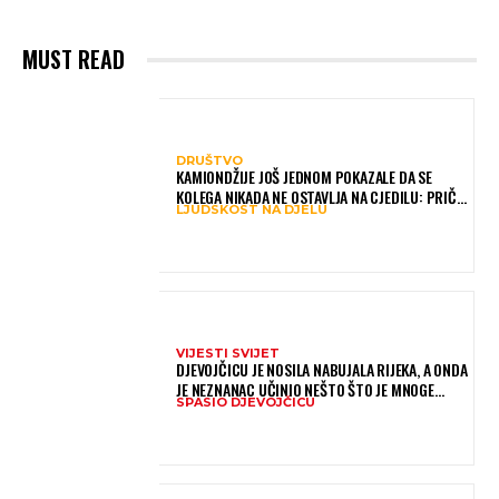
MUST READ
DRUŠTVO
KAMIONDŽIJE JOŠ JEDNOM POKAZALE DA SE
KOLEGA NIKADA NE OSTAVLJA NA CJEDILU: PRIČA
LJUDSKOST NA DJELU
IZ HAMBURGA DIRNULA MNOGE
VIJESTI SVIJET
DJEVOJČICU JE NOSILA NABUJALA RIJEKA, A ONDA
JE NEZNANAC UČINIO NEŠTO ŠTO JE MNOGE
SPASIO DJEVOJČICU
OSTAVILO BEZ RIJEČI