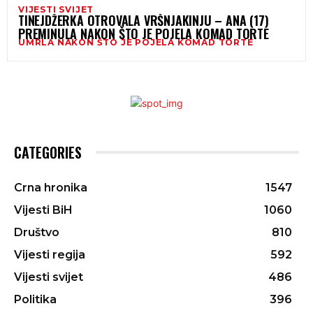
VIJESTI SVIJET
TINEJDŽERKA OTROVALA VRŠNJAKINJU – ANA (17)
PREMINULA NAKON ŠTO JE POJELA KOMAD TORTE
UMRLA NAKON ŠTO JE POJELA KOMAD TORTE
CATEGORIES
Crna hronika
1547
Vijesti BiH
1060
Društvo
810
Vijesti regija
592
Vijesti svijet
486
Politika
396