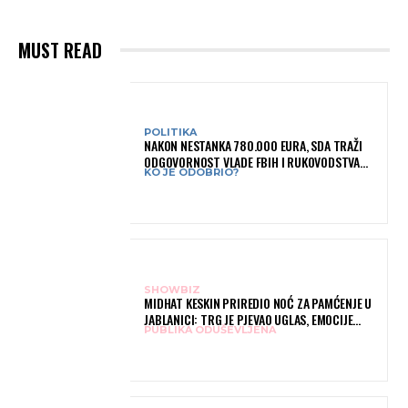
MUST READ
POLITIKA
NAKON NESTANKA 780.000 EURA, SDA TRAŽI
ODGOVORNOST VLADE FBIH I RUKOVODSTVA
KO JE ODOBRIO?
IGMANA
SHOWBIZ
MIDHAT KESKIN PRIREDIO NOĆ ZA PAMĆENJE U
JABLANICI: TRG JE PJEVAO UGLAS, EMOCIJE
PUBLIKA ODUŠEVLJENA
PREPLAVILE RODNI GRAD