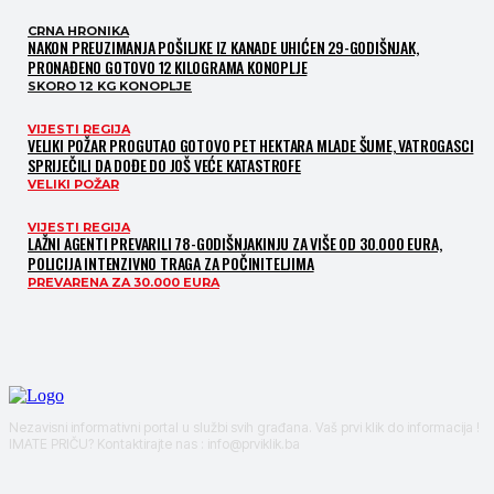
CRNA HRONIKA
NAKON PREUZIMANJA POŠILJKE IZ KANADE UHIĆEN 29-GODIŠNJAK,
PRONAĐENO GOTOVO 12 KILOGRAMA KONOPLJE
SKORO 12 KG KONOPLJE
VIJESTI REGIJA
VELIKI POŽAR PROGUTAO GOTOVO PET HEKTARA MLADE ŠUME, VATROGASCI
SPRIJEČILI DA DOĐE DO JOŠ VEĆE KATASTROFE
VELIKI POŽAR
VIJESTI REGIJA
LAŽNI AGENTI PREVARILI 78-GODIŠNJAKINJU ZA VIŠE OD 30.000 EURA,
POLICIJA INTENZIVNO TRAGA ZA POČINITELJIMA
PREVARENA ZA 30.000 EURA
Nezavisni informativni portal u službi svih građana. Vaš prvi klik do informacija !
IMATE PRIČU? Kontaktirajte nas : info@prviklik.ba