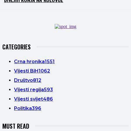
CATEGORIES
Crna hronika
1551
Vijesti BiH
1062
Društvo
812
Vijesti regija
593
Vijesti svijet
486
Politika
396
MUST READ