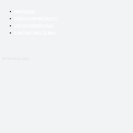
IMPRESUM
PRAVILA PRIVATNOSTI
USLOVI KORIŠTENJA
KONTAKTIRAJTE NAS
© PRVIKLIK 2024