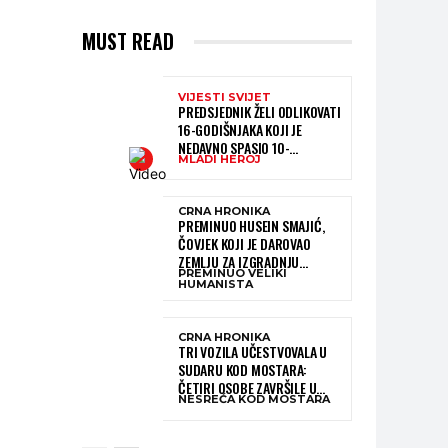
MUST READ
VIJESTI SVIJET
PREDSJEDNIK ŽELI ODLIKOVATI
16-GODIŠNJAKA KOJI JE
NEDAVNO SPASIO 10-
MLADI HEROJ
GODIŠNJEG DJEČAKA IZ
SMRTONOSNIH VALOVA
CRNA HRONIKA
PREMINUO HUSEIN SMAJIĆ,
ČOVJEK KOJI JE DAROVAO
ZEMLJU ZA IZGRADNJU
PREMINUO VELIKI
KATOLIČKE CRKVE U BUGOJNU
HUMANISTA
CRNA HRONIKA
TRI VOZILA UČESTVOVALA U
SUDARU KOD MOSTARA:
ČETIRI OSOBE ZAVRŠILE U
NESREĆA KOD MOSTARA
BOLNICI