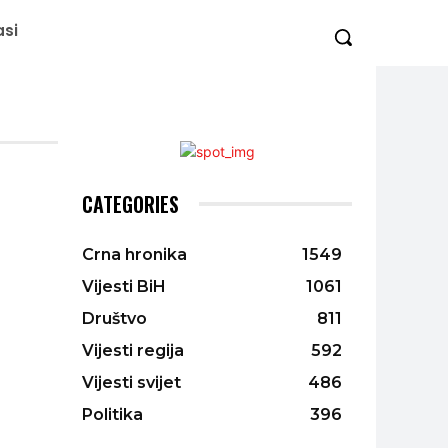
asi
CATEGORIES
Crna hronika
1549
Vijesti BiH
1061
Društvo
811
Vijesti regija
592
Vijesti svijet
486
Politika
396