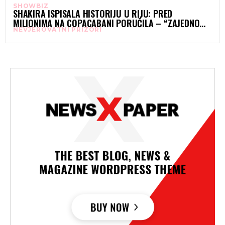
SHOWBIZ
SHAKIRA ISPISALA HISTORIJU U RIJU: PRED
MILIONIMA NA COPACABANI PORUČILA – “ZAJEDNO
NEVJEROVATNI PRIZORI
SMO NEPOBJEDIVE”