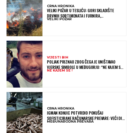
CRNA HRONIKA
VELIKI POŽAR U TESLIĆU: GORI SKLADIŠTE
DRVNIH SORTIMENATA I FURNIRA,
VELIKI POŽAR
VATROGASCIMA STIŽE POMOĆ IZ VIŠE GRADOVA
VIJESTI BIH
POLJAK PRIZNAO ZBOG ČEGA JE UNIŠTAVAO
VJERSKE SIMBOLE U MEĐUGORJU: “NE KAJEM SE I
NE KAJEM SE !
PONOVIO BIH SVE”
CRNA HRONIKA
IGMAN KONJIC POTVRDIO POKUŠAJ
SOFISTICIRANE RAČUNARSKE PREVARE: VEĆI DIO
MEĐUNARODNA PREVARA
NOVCA BLOKIRAN, OČEKUJE SE POVRAT
SREDSTAVA