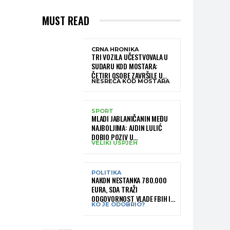
MUST READ
CRNA HRONIKA
TRI VOZILA UČESTVOVALA U
SUDARU KOD MOSTARA:
ČETIRI OSOBE ZAVRŠILE U
NESREĆA KOD MOSTARA
BOLNICI
SPORT
MLADI JABLANIČANIN MEĐU
NAJBOLJIMA: AJDIN LULIĆ
DOBIO POZIV U
VELIKI USPJEH
REPREZENTACIJU BIH –
BRANIT ĆE BOJE BIH NA
SLOVENIA BALL
POLITIKA
NAKON NESTANKA 780.000
EURA, SDA TRAŽI
ODGOVORNOST VLADE FBIH I
KO JE ODOBRIO?
RUKOVODSTVA IGMANA