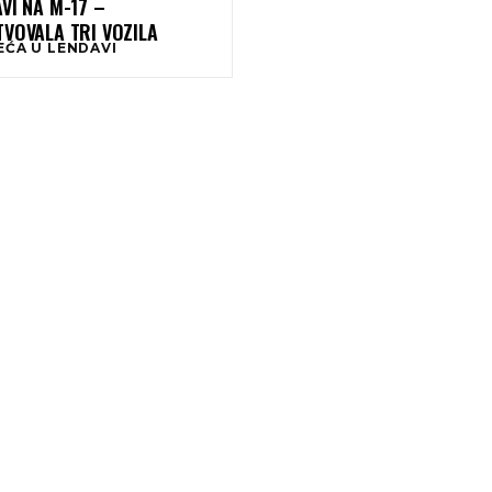
VI NA M-17 –
TVOVALA TRI VOZILA
EĆA U LENDAVI