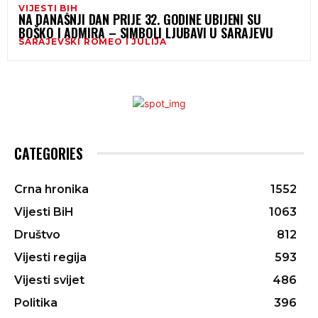
VIJESTI BIH
NA DANAŠNJI DAN PRIJE 32. GODINE UBIJENI SU
BOŠKO I ADMIRA – SIMBOLI LJUBAVI U SARAJEVU
SARAJEVSKI ROMEO I JULIJA
CATEGORIES
Crna hronika
1552
Vijesti BiH
1063
Društvo
812
Vijesti regija
593
Vijesti svijet
486
Politika
396