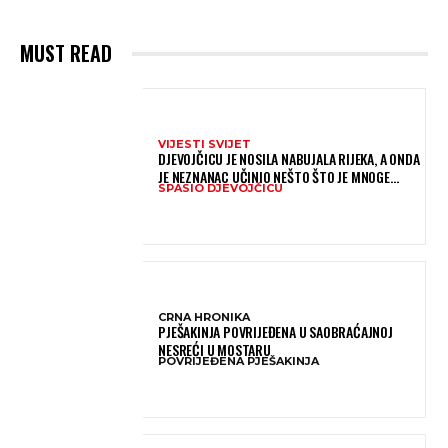
MUST READ
VIJESTI SVIJET
DJEVOJČICU JE NOSILA NABUJALA RIJEKA, A ONDA
JE NEZNANAC UČINIO NEŠTO ŠTO JE MNOGE
SPASIO DJEVOJČICU
OSTAVILO BEZ RIJEČI
CRNA HRONIKA
PJEŠAKINJA POVRIJEĐENA U SAOBRAĆAJNOJ
NESREĆI U MOSTARU
POVRIJEĐENA PJEŠAKINJA