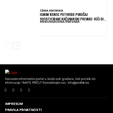
CRNA HRONIKA
IGMAN KONJIC POTVRDIO POKUŠAJ
SOFISTICIRANE RAČUNARSKE PREVARE: VEĆI DIO
MEĐUNARODNA PREVARA
NOVCA BLOKIRAN, OČEKUJE SE POVRAT
SREDSTAVA
Nezavisni informativni portal u službi svih građana. Vaš prvi klik do
informacija ! IMATE PRIČU? Kontaktirajte nas : info@prviklik.ba
IMPRESUM
PRAVILA PRIVATNOSTI