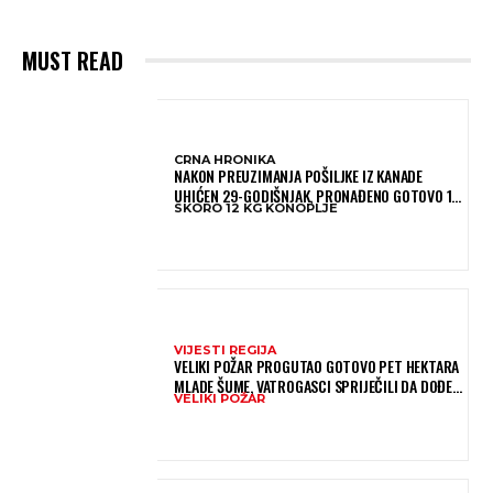
MUST READ
CRNA HRONIKA
NAKON PREUZIMANJA POŠILJKE IZ KANADE
UHIĆEN 29-GODIŠNJAK, PRONAĐENO GOTOVO 12
SKORO 12 KG KONOPLJE
KILOGRAMA KONOPLJE
VIJESTI REGIJA
VELIKI POŽAR PROGUTAO GOTOVO PET HEKTARA
MLADE ŠUME, VATROGASCI SPRIJEČILI DA DOĐE
VELIKI POŽAR
DO JOŠ VEĆE KATASTROFE