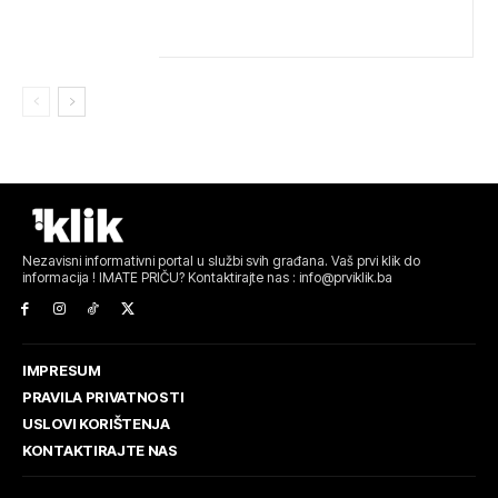
VATROGASCIMA STIŽE POMOĆ IZ VIŠE GRADOVA
Nezavisni informativni portal u službi svih građana. Vaš prvi klik do
informacija ! IMATE PRIČU? Kontaktirajte nas : info@prviklik.ba
IMPRESUM
PRAVILA PRIVATNOSTI
USLOVI KORIŠTENJA
KONTAKTIRAJTE NAS