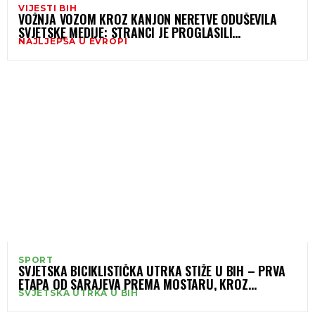
VIJESTI BIH
VOŽNJA VOZOM KROZ KANJON NERETVE ODUŠEVILA
SVJETSKE MEDIJE: STRANCI JE PROGLASILI
NAJLJEPŠA U EVROPI
NAJLJEPŠOM U EVROPI
SPORT
SVJETSKA BICIKLISTIČKA UTRKA STIŽE U BIH – PRVA
ETAPA OD SARAJEVA PREMA MOSTARU, KROZ
SVJETSKA UTRKA U BIH
JABLANICU I KANJON NERETVE