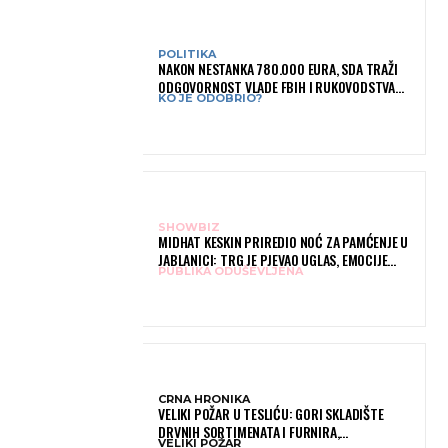
POLITIKA
NAKON NESTANKA 780.000 EURA, SDA TRAŽI
ODGOVORNOST VLADE FBIH I RUKOVODSTVA
KO JE ODOBRIO?
IGMANA
SHOWBIZ
MIDHAT KESKIN PRIREDIO NOĆ ZA PAMĆENJE U
JABLANICI: TRG JE PJEVAO UGLAS, EMOCIJE
PUBLIKA ODUŠEVLJENA
PREPLAVILE RODNI GRAD
CRNA HRONIKA
VELIKI POŽAR U TESLIĆU: GORI SKLADIŠTE
DRVNIH SORTIMENATA I FURNIRA,
VELIKI POŽAR