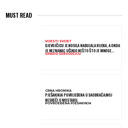
MUST READ
VIJESTI SVIJET
DJEVOJČICU JE NOSILA NABUJALA RIJEKA, A ONDA
JE NEZNANAC UČINIO NEŠTO ŠTO JE MNOGE
SPASIO DJEVOJČICU
OSTAVILO BEZ RIJEČI
CRNA HRONIKA
PJEŠAKINJA POVRIJEĐENA U SAOBRAĆAJNOJ
NESREĆI U MOSTARU
POVRIJEĐENA PJEŠAKINJA