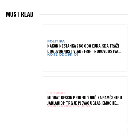
MUST READ
POLITIKA
NAKON NESTANKA 780.000 EURA, SDA TRAŽI
ODGOVORNOST VLADE FBIH I RUKOVODSTVA
KO JE ODOBRIO?
IGMANA
SHOWBIZ
MIDHAT KESKIN PRIREDIO NOĆ ZA PAMĆENJE U
JABLANICI: TRG JE PJEVAO UGLAS, EMOCIJE
PUBLIKA ODUŠEVLJENA
PREPLAVILE RODNI GRAD