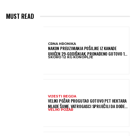
MUST READ
CRNA HRONIKA
NAKON PREUZIMANJA POŠILJKE IZ KANADE
UHIĆEN 29-GODIŠNJAK, PRONAĐENO GOTOVO 12
SKORO 12 KG KONOPLJE
KILOGRAMA KONOPLJE
VIJESTI REGIJA
VELIKI POŽAR PROGUTAO GOTOVO PET HEKTARA
MLADE ŠUME, VATROGASCI SPRIJEČILI DA DOĐE
VELIKI POŽAR
DO JOŠ VEĆE KATASTROFE