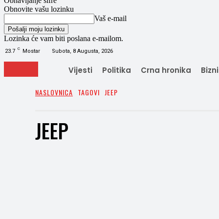
Obnavljanje šifre
Obnovite vašu lozinku
Vaš e-mail
Lozinka će vam biti poslana e-mailom.
C
23.7
Mostar
Subota, 8 Augusta, 2026
Vijesti
Politika
Crna hronika
Bizn
NASLOVNICA
TAGOVI
JEEP
JEEP