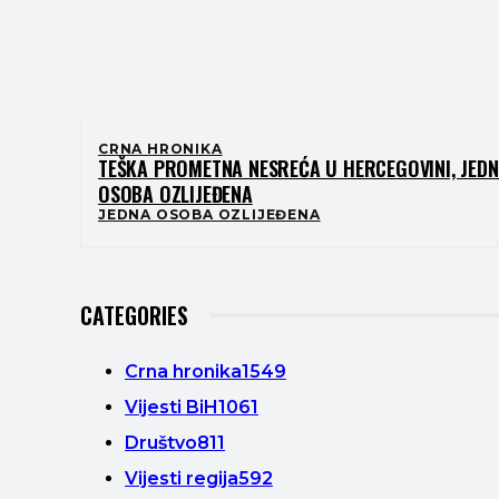
CRNA HRONIKA
TEŠKA PROMETNA NESREĆA U HERCEGOVINI, JED
OSOBA OZLIJEĐENA
JEDNA OSOBA OZLIJEĐENA
CATEGORIES
Crna hronika
1549
Vijesti BiH
1061
Društvo
811
Vijesti regija
592