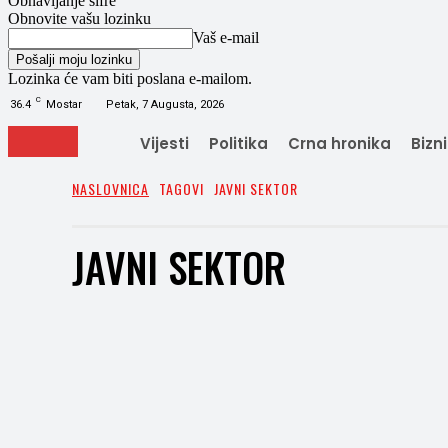
Obnavljanje šifre
Obnovite vašu lozinku
Vaš e-mail
Lozinka će vam biti poslana e-mailom.
C
36.4
Mostar
Petak, 7 Augusta, 2026
Vijesti
Politika
Crna hronika
Bizn
NASLOVNICA
TAGOVI
JAVNI SEKTOR
JAVNI SEKTOR