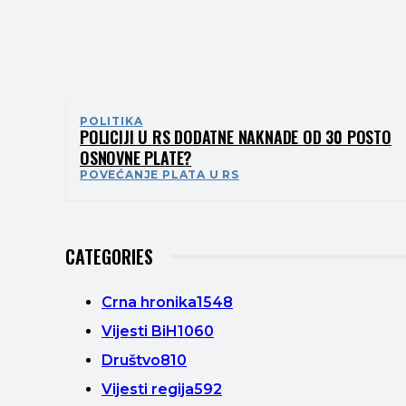
POLITIKA
POLICIJI U RS DODATNE NAKNADE OD 30 POSTO
OSNOVNE PLATE?
POVEĆANJE PLATA U RS
CATEGORIES
Crna hronika
1548
Vijesti BiH
1060
Društvo
810
Vijesti regija
592