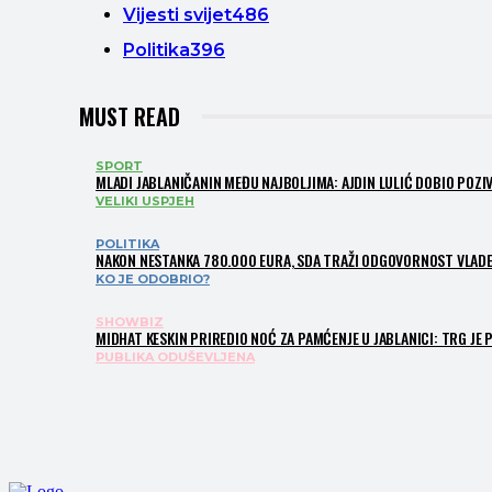
Vijesti svijet
486
Politika
396
MUST READ
SPORT
MLADI JABLANIČANIN MEĐU NAJBOLJIMA: AJDIN LULIĆ DOBIO POZIV
VELIKI USPJEH
POLITIKA
NAKON NESTANKA 780.000 EURA, SDA TRAŽI ODGOVORNOST VLADE
KO JE ODOBRIO?
SHOWBIZ
MIDHAT KESKIN PRIREDIO NOĆ ZA PAMĆENJE U JABLANICI: TRG JE 
PUBLIKA ODUŠEVLJENA