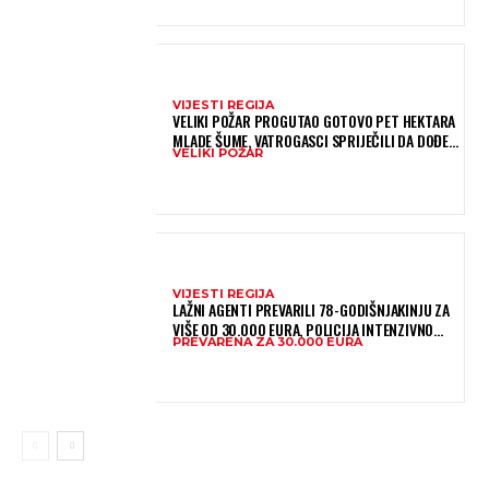
VIJESTI REGIJA
VELIKI POŽAR PROGUTAO GOTOVO PET HEKTARA
MLADE ŠUME, VATROGASCI SPRIJEČILI DA DOĐE
VELIKI POŽAR
DO JOŠ VEĆE KATASTROFE
VIJESTI REGIJA
LAŽNI AGENTI PREVARILI 78-GODIŠNJAKINJU ZA
VIŠE OD 30.000 EURA, POLICIJA INTENZIVNO
PREVARENA ZA 30.000 EURA
TRAGA ZA POČINITELJIMA