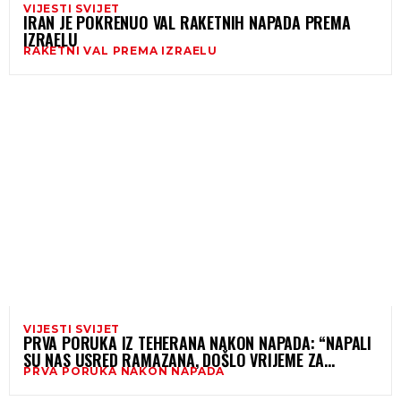
VIJESTI SVIJET
IRAN JE POKRENUO VAL RAKETNIH NAPADA PREMA
IZRAELU
RAKETNI VAL PREMA IZRAELU
VIJESTI SVIJET
PRVA PORUKA IZ TEHERANA NAKON NAPADA: “NAPALI
SU NAS USRED RAMAZANA, DOŠLO VRIJEME ZA
PRVA PORUKA NAKON NAPADA
ODBRANU DOMOVINE”