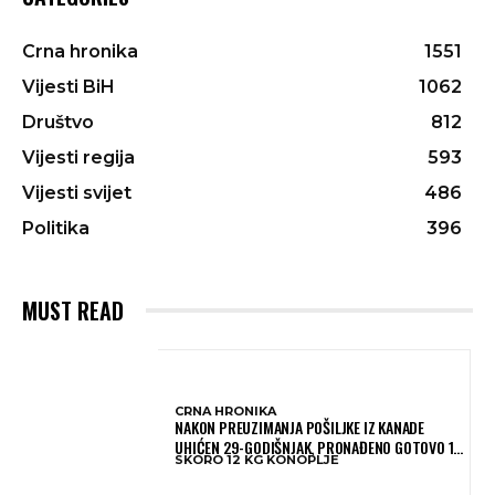
Crna hronika
1551
Vijesti BiH
1062
Društvo
812
Vijesti regija
593
Vijesti svijet
486
Politika
396
MUST READ
CRNA HRONIKA
NAKON PREUZIMANJA POŠILJKE IZ KANADE
UHIĆEN 29-GODIŠNJAK, PRONAĐENO GOTOVO 12
SKORO 12 KG KONOPLJE
KILOGRAMA KONOPLJE