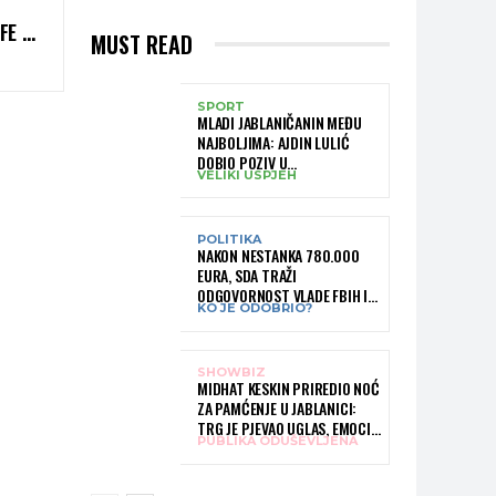
FE –
MUST READ
TARNE
SPORT
MLADI JABLANIČANIN MEĐU
NAJBOLJIMA: AJDIN LULIĆ
DOBIO POZIV U
VELIKI USPJEH
REPREZENTACIJU BIH –
BRANIT ĆE BOJE BIH NA
SLOVENIA BALL
POLITIKA
NAKON NESTANKA 780.000
EURA, SDA TRAŽI
ODGOVORNOST VLADE FBIH I
KO JE ODOBRIO?
RUKOVODSTVA IGMANA
SHOWBIZ
MIDHAT KESKIN PRIREDIO NOĆ
ZA PAMĆENJE U JABLANICI:
TRG JE PJEVAO UGLAS, EMOCIJE
PUBLIKA ODUŠEVLJENA
PREPLAVILE RODNI GRAD