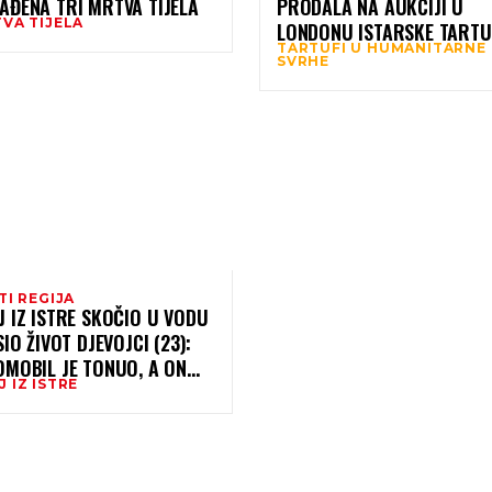
AĐENA TRI MRTVA TIJELA
PRODALA NA AUKCIJI U
TVA TIJELA
LONDONU ISTARSKE TARTU
TARTUFI U HUMANITARNE
NOVAC DONIRA U HUMANI
SVRHE
SVRHE
TI REGIJA
 IZ ISTRE SKOČIO U VODU
SIO ŽIVOT DJEVOJCI (23):
OMOBIL JE TONUO, A ON
 IZ ISTRE
RAZMIŠLJAO NI SEKUNDE”