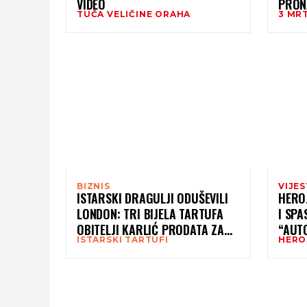
VIDEO
PRON
TUČA VELIČINE ORAHA
3 MR
BIZNIS
VIJES
ISTARSKI DRAGULJI ODUŠEVILI
HEROJ
LONDON: TRI BIJELA TARTUFA
I SPA
OBITELJI KARLIĆ PRODATA ZA
“AUT
ISTARSKI TARTUFI
HEROJ
17.500 EURA!
NIJE 