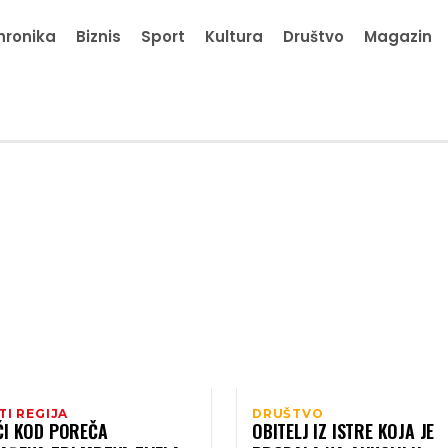
hronika
Biznis
Sport
Kultura
Društvo
Magazin
TI REGIJA
DRUŠTVO
ĆI KOD POREČA
OBITELJ IZ ISTRE KOJA JE