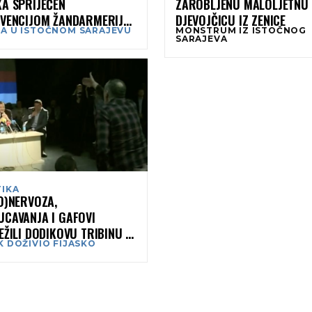
KA SPRIJEČEN
ZAROBLJENU MALOLJETNU
RVENCIJOM ŽANDARMERIJE
DJEVOJČICU IZ ZENICE
A U ISTOČNOM SARAJEVU
MONSTRUM IZ ISTOČNOG
A RS
SARAJEVA
TIKA
O)NERVOZA,
UCAVANJA I GAFOVI
EŽILI DODIKOVU TRIBINU U
K DOŽIVIO FIJASKO
ČNOM SARAJEVU