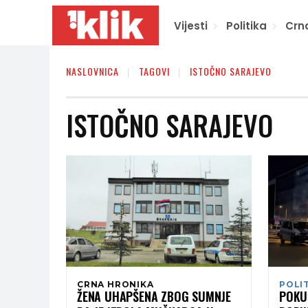
Vijesti
Politika
Crn
NASLOVNICA
TAGOVI
ISTOČNO SARAJEVO
ISTOČNO SARAJEVO
CRNA HRONIKA
POLI
ŽENA UHAPŠENA ZBOG SUMNJE
POKU