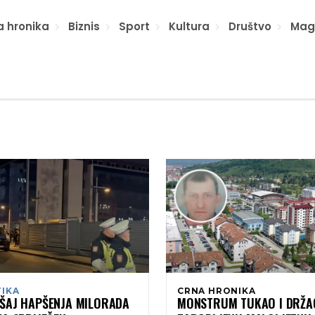
a hronika
Biznis
Sport
Kultura
Društvo
Mag
TIKA
CRNA HRONIKA
ŠAJ HAPŠENJA MILORADA
MONSTRUM TUKAO I DRŽA