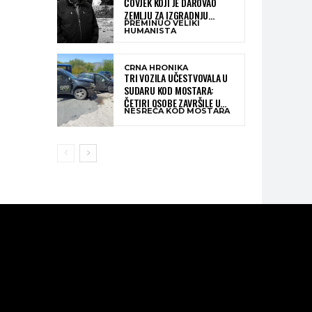
ČOVJEK KOJI JE DAROVAO
ZEMLJU ZA IZGRADNJU
PREMINUO VELIKI
KATOLIČKE CRKVE U BUGOJNU
HUMANISTA
CRNA HRONIKA
TRI VOZILA UČESTVOVALA U
SUDARU KOD MOSTARA:
ČETIRI OSOBE ZAVRŠILE U
NESREĆA KOD MOSTARA
BOLNICI