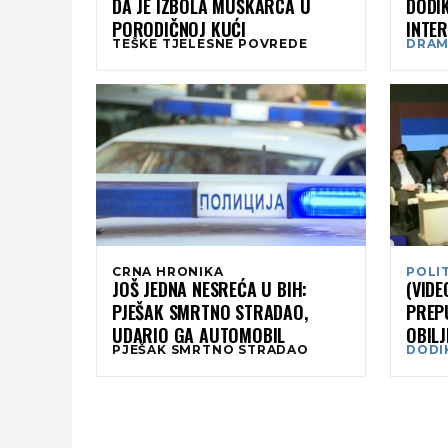
DA JE IZBOLA MUŠKARCA U
DODI
PORODIČNOJ KUĆI
INTE
TEŠKE TJELESNE POVREDE
DRAM
MUP-
CRNA HRONIKA
POLI
JOŠ JEDNA NESREĆA U BIH:
(VIDE
PJEŠAK SMRTNO STRADAO,
PREP
UDARIO GA AUTOMOBIL
OBILJ
PJEŠAK SMRTNO STRADAO
DODI
ISTO