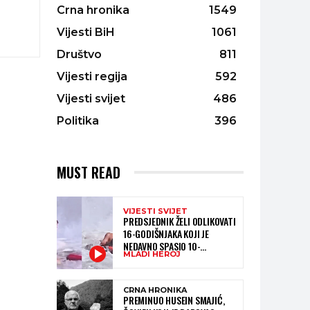
Crna hronika
1549
Vijesti BiH
1061
Društvo
811
Vijesti regija
592
Vijesti svijet
486
Politika
396
MUST READ
VIJESTI SVIJET
PREDSJEDNIK ŽELI ODLIKOVATI
16-GODIŠNJAKA KOJI JE
NEDAVNO SPASIO 10-
MLADI HEROJ
GODIŠNJEG DJEČAKA IZ
SMRTONOSNIH VALOVA
CRNA HRONIKA
PREMINUO HUSEIN SMAJIĆ,