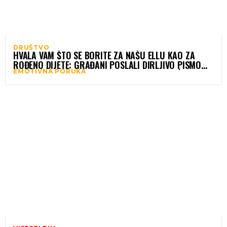
DRUŠTVO
HVALA VAM ŠTO SE BORITE ZA NAŠU ELLU KAO ZA
ROĐENO DIJETE: GRAĐANI POSLALI DIRLJIVO PISMO
EMOTIVNA PORUKA
TIMU PROF. DR. ISMETA GAVRANKAPETANOVIĆA