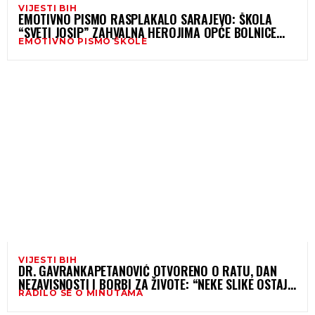
VIJESTI BIH
EMOTIVNO PISMO RASPLAKALO SARAJEVO: ŠKOLA
“SVETI JOSIP” ZAHVALNA HEROJIMA OPĆE BOLNICE
EMOTIVNO PISMO ŠKOLE
KOJI SU SPASILI UČENICU
VIJESTI BIH
DR. GAVRANKAPETANOVIĆ OTVORENO O RATU, DAN
NEZAVISNOSTI I BORBI ZA ŽIVOTE: “NEKE SLIKE OSTAJU
RADILO SE O MINUTAMA
ZAUVIJEK”