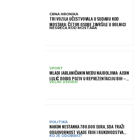
CRNA HRONIKA
TRI VOZILA UČESTVOVALA U SUDARU KOD
MOSTARA: ČETIRI OSOBE ZAVRŠILE U BOLNICI
NESREĆA KOD MOSTARA
SPORT
MLADI JABLANIČANIN MEĐU NAJBOLJIMA: AJDIN
LULIĆ DOBIO POZIV U REPREZENTACIJU BIH –
VELIKI USPJEH
BRANIT ĆE BOJE BIH NA SLOVENIA BALL
POLITIKA
NAKON NESTANKA 780.000 EURA, SDA TRAŽI
ODGOVORNOST VLADE FBIH I RUKOVODSTVA
KO JE ODOBRIO?
IGMANA