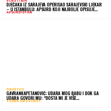
VIJESTI BIH
DJEČAKA IZ SARAJEVA OPERISAO SARAJEVSKI LJEKAR
– U ISTANBULU: APSURD KOJI NAJBOLJE OPISUJE
APSURDISTAN
STANJE BH. ZDRAVSTVA
DRUŠTVO
GAVRANKAPETANOVIĆ: UDARA MOG BABU I DOK GA
UDARA GOVORI MU: “DOSTA MI JE VIŠE
TUŽNA ISPOVIJEST
MUSLIMANSKOG MERHAMETA”