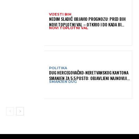
VIJESTI BIH
NEDIM SLADIĆ OBJAVIO PROGNOZU: PRED BIH
NOVI TOPLOTNI VAL – OTKRIO I DO KADA BI
NOVI TOPLOTNI VAL
MOGAO TRAJATI
POLITIKA
DUG HERCEGOVAČKO-NERETVANSKOG KANTONA
SMANJEN ZA 5,5 POSTO: OBJAVLJENI NAJNOVIJI
SMANJEN DUG
PODACI MINISTARSTVA FINANSIJA