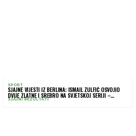
SPORT
SJAJNE VIJESTI IZ BERLINA: ISMAIL ZULFIĆ OSVOJIO
DVIJE ZLATNE I SREBRO NA SVJETSKOJ SERIJI –
SJAJNI REZULTATI
BARLOV IZBORIO SREBRO