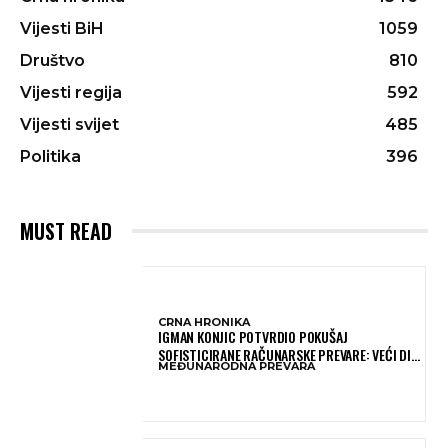
Vijesti BiH
1059
Društvo
810
Vijesti regija
592
Vijesti svijet
485
Politika
396
MUST READ
CRNA HRONIKA
IGMAN KONJIC POTVRDIO POKUŠAJ
SOFISTICIRANE RAČUNARSKE PREVARE: VEĆI DIO
MEĐUNARODNA PREVARA
NOVCA BLOKIRAN, OČEKUJE SE POVRAT
SREDSTAVA