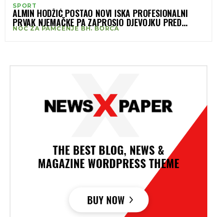
SPORT
ALMIN HODŽIĆ POSTAO NOVI ISKA PROFESIONALNI
PRVAK NJEMAČKE PA ZAPROSIO DJEVOJKU PRED
NOĆ ZA PAMĆENJE BH. BORCA
PUBLIKOM: NOĆ ZA PAMĆENJE BH. BORCA (VIDEO)