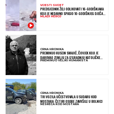
VIJESTI SVIJET
PREDSJEDNIK ŽELI ODLIKOVATI 16-GODIŠNJAKA
KOJI JE NEDAVNO SPASIO 10-GODIŠNJEG DJEČAKA
MLADI HEROJ
IZ SMRTONOSNIH VALOVA
CRNA HRONIKA
PREMINUO HUSEIN SMAJIĆ, ČOVJEK KOJI JE
DAROVAO ZEMLJU ZA IZGRADNJU KATOLIČKE
PREMINUO VELIKI HUMANISTA
CRKVE U BUGOJNU
CRNA HRONIKA
TRI VOZILA UČESTVOVALA U SUDARU KOD
MOSTARA: ČETIRI OSOBE ZAVRŠILE U BOLNICI
NESREĆA KOD MOSTARA