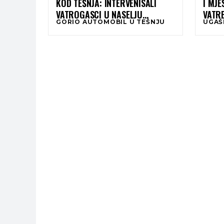
KOD TEŠNJA: INTERVENISALI
I MJE
VATROGASCI U NASELJU
VATR
GORIO AUTOMOBIL U TEŠNJU
UGAŠ
PILJUŽIĆI