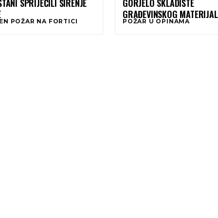
ŠTANI SPRIJEČILI ŠIRENJE
GORJELO SKLADIŠTE
E
GRAĐEVINSKOG MATERIJAL
EN POŽAR NA FORTICI
POŽAR U OPINAMA
VATROGASCI SPRIJEČILI ŠI
VATRE