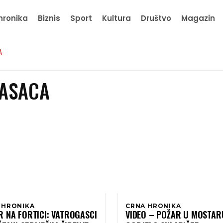
hronika
Biznis
Sport
Kultura
Društvo
Magazin
A
GASACA
 HRONIKA
CRNA HRONIKA
R NA FORTICI: VATROGASCI
VIDEO – POŽAR U MOSTAR