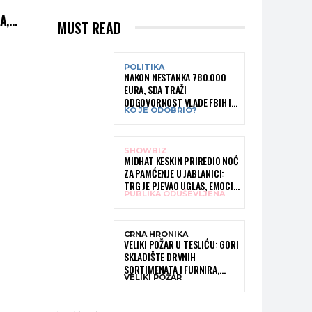
A,
MUST READ
RENJE
POLITIKA
NAKON NESTANKA 780.000
EURA, SDA TRAŽI
ODGOVORNOST VLADE FBIH I
KO JE ODOBRIO?
RUKOVODSTVA IGMANA
SHOWBIZ
MIDHAT KESKIN PRIREDIO NOĆ
ZA PAMĆENJE U JABLANICI:
TRG JE PJEVAO UGLAS, EMOCIJE
PUBLIKA ODUŠEVLJENA
PREPLAVILE RODNI GRAD
CRNA HRONIKA
VELIKI POŽAR U TESLIĆU: GORI
SKLADIŠTE DRVNIH
SORTIMENATA I FURNIRA,
VELIKI POŽAR
VATROGASCIMA STIŽE POMOĆ
IZ VIŠE GRADOVA