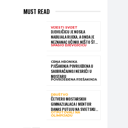
MUST READ
VIJESTI SVIJET
DJEVOJČICU JE NOSILA
NABUJALA RIJEKA, A ONDA JE
NEZNANAC UČINIO NEŠTO ŠTO
SPASIO DJEVOJČICU
JE MNOGE OSTAVILO BEZ RIJEČI
CRNA HRONIKA
PJEŠAKINJA POVRIJEĐENA U
SAOBRAĆAJNOJ NESREĆI U
MOSTARU
POVRIJEĐENA PJEŠAKINJA
DRUŠTVO
ČETVERO MOSTARSKIH
GIMNAZIJALACA I MENTOR
DANAS PUTUJU NA SVJETSKU
OTPUTOVALI NA
OLIMPIJADU IZ AI:
OLIMPIJADU
PREDSTAVLJAT ĆE BIH MEĐU
NAJBOLJIMA NA SVIJETU