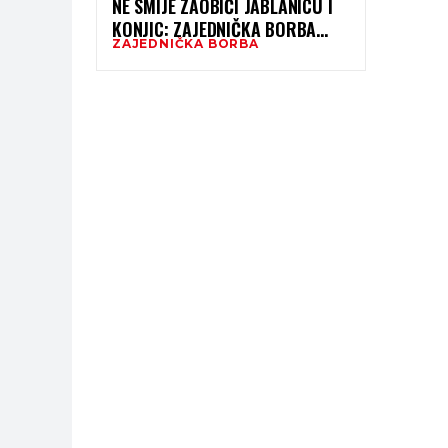
NE SMIJE ZAOBIĆI JABLANICU I
KONJIC: ZAJEDNIČKA BORBA
ZAJEDNIČKA BORBA
LOKALNIH ZAJEDNICA ZA
RAZVOJNU PRAVDU