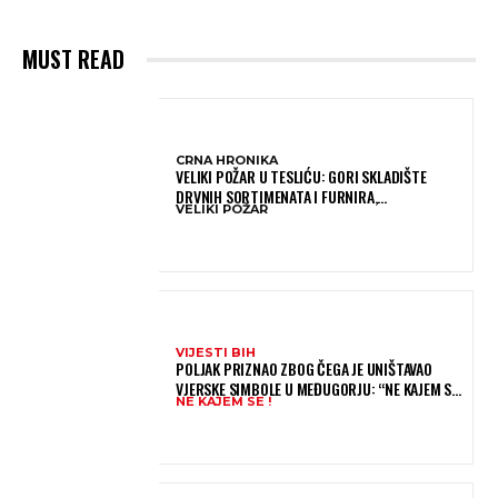
MUST READ
CRNA HRONIKA
VELIKI POŽAR U TESLIĆU: GORI SKLADIŠTE
DRVNIH SORTIMENATA I FURNIRA,
VELIKI POŽAR
VATROGASCIMA STIŽE POMOĆ IZ VIŠE GRADOVA
VIJESTI BIH
POLJAK PRIZNAO ZBOG ČEGA JE UNIŠTAVAO
VJERSKE SIMBOLE U MEĐUGORJU: “NE KAJEM SE I
NE KAJEM SE !
PONOVIO BIH SVE”