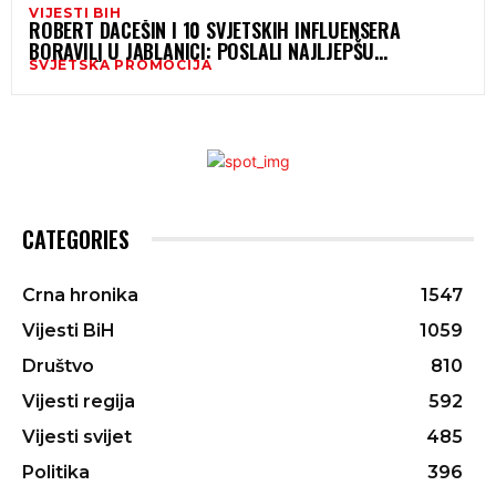
VIJESTI BIH
ROBERT DACEŠIN I 10 SVJETSKIH INFLUENSERA
BORAVILI U JABLANICI: POSLALI NAJLJEPŠU
SVJETSKA PROMOCIJA
TURISTIČKU RAZGLEDNICU JABLANICE U SVIJET
CATEGORIES
Crna hronika
1547
Vijesti BiH
1059
Društvo
810
Vijesti regija
592
Vijesti svijet
485
Politika
396