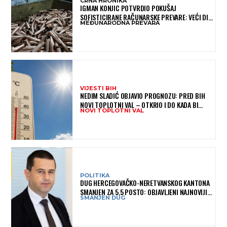
CRNA HRONIKA
IGMAN KONJIC POTVRDIO POKUŠAJ
SOFISTICIRANE RAČUNARSKE PREVARE: VEĆI DIO
MEĐUNARODNA PREVARA
NOVCA BLOKIRAN, OČEKUJE SE POVRAT
SREDSTAVA
VIJESTI BIH
NEDIM SLADIĆ OBJAVIO PROGNOZU: PRED BIH
NOVI TOPLOTNI VAL – OTKRIO I DO KADA BI
NOVI TOPLOTNI VAL
MOGAO TRAJATI
POLITIKA
DUG HERCEGOVAČKO-NERETVANSKOG KANTONA
SMANJEN ZA 5,5 POSTO: OBJAVLJENI NAJNOVIJI
SMANJEN DUG
PODACI MINISTARSTVA FINANSIJA