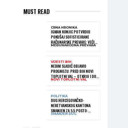
MUST READ
CRNA HRONIKA
IGMAN KONJIC POTVRDIO
POKUŠAJ SOFISTICIRANE
RAČUNARSKE PREVARE: VEĆI
MEĐUNARODNA PREVARA
DIO NOVCA BLOKIRAN,
OČEKUJE SE POVRAT
SREDSTAVA
VIJESTI BIH
NEDIM SLADIĆ OBJAVIO
PROGNOZU: PRED BIH NOVI
TOPLOTNI VAL – OTKRIO I DO
NOVI TOPLOTNI VAL
KADA BI MOGAO TRAJATI
POLITIKA
DUG HERCEGOVAČKO-
NERETVANSKOG KANTONA
SMANJEN ZA 5,5 POSTO:
SMANJEN DUG
OBJAVLJENI NAJNOVIJI PODACI
MINISTARSTVA FINANSIJA