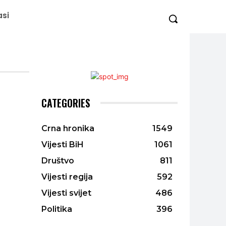
asi
CATEGORIES
Crna hronika
1549
Vijesti BiH
1061
Društvo
811
Vijesti regija
592
Vijesti svijet
486
Politika
396