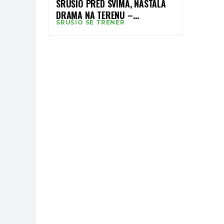
SRUŠIO PRED SVIMA, NASTALA
DRAMA NA TERENU –
SRUŠIO SE TRENER
OTKRIVENO U KAKVOM JE
STANJU!