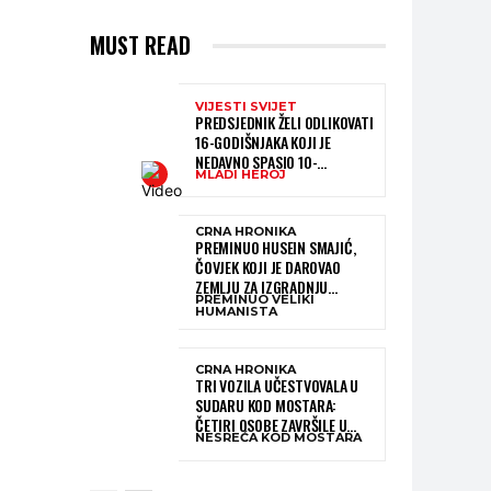
MUST READ
VIJESTI SVIJET
PREDSJEDNIK ŽELI ODLIKOVATI
16-GODIŠNJAKA KOJI JE
NEDAVNO SPASIO 10-
MLADI HEROJ
GODIŠNJEG DJEČAKA IZ
SMRTONOSNIH VALOVA
CRNA HRONIKA
PREMINUO HUSEIN SMAJIĆ,
ČOVJEK KOJI JE DAROVAO
ZEMLJU ZA IZGRADNJU
PREMINUO VELIKI
KATOLIČKE CRKVE U BUGOJNU
HUMANISTA
CRNA HRONIKA
TRI VOZILA UČESTVOVALA U
SUDARU KOD MOSTARA:
ČETIRI OSOBE ZAVRŠILE U
NESREĆA KOD MOSTARA
BOLNICI