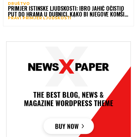
DRUŠTVO
PRIMJER ISTINSKE LJUDSKOSTI: IBRO JAHIĆ OČISTIO
PUT DO HRAMA U DUBNICI, KAKO BI NJEGOVE KOMŠIJE
PRAVI PRIMJER LJUDSKOSTI
PRAVOSLAVCI STIGLI NA BOŽIĆNU LITURGIJU