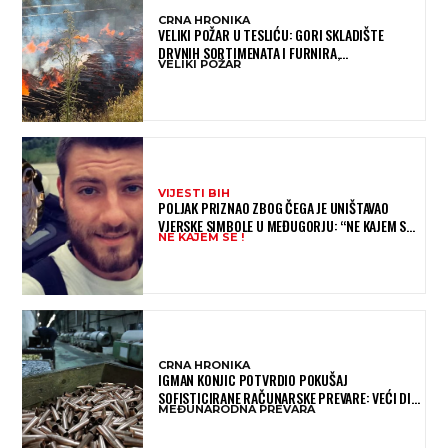
CRNA HRONIKA
VELIKI POŽAR U TESLIĆU: GORI SKLADIŠTE
DRVNIH SORTIMENATA I FURNIRA,
VELIKI POŽAR
VATROGASCIMA STIŽE POMOĆ IZ VIŠE GRADOVA
VIJESTI BIH
POLJAK PRIZNAO ZBOG ČEGA JE UNIŠTAVAO
VJERSKE SIMBOLE U MEĐUGORJU: “NE KAJEM SE I
NE KAJEM SE !
PONOVIO BIH SVE”
CRNA HRONIKA
IGMAN KONJIC POTVRDIO POKUŠAJ
SOFISTICIRANE RAČUNARSKE PREVARE: VEĆI DIO
MEĐUNARODNA PREVARA
NOVCA BLOKIRAN, OČEKUJE SE POVRAT
SREDSTAVA