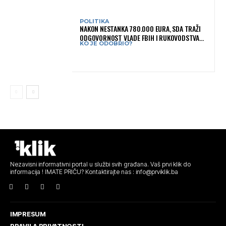
POLITIKA
NAKON NESTANKA 780.000 EURA, SDA TRAŽI
ODGOVORNOST VLADE FBIH I RUKOVODSTVA
KO JE ODOBRIO?
IGMANA
Nezavisni informativni portal u službi svih građana. Vaš prvi klik do
informacija ! IMATE PRIČU? Kontaktirajte nas : info@prviklik.ba
IMPRESUM
PRAVILA PRIVATNOSTI