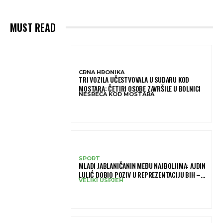
MUST READ
CRNA HRONIKA
TRI VOZILA UČESTVOVALA U SUDARU KOD
MOSTARA: ČETIRI OSOBE ZAVRŠILE U BOLNICI
NESREĆA KOD MOSTARA
SPORT
MLADI JABLANIČANIN MEĐU NAJBOLJIMA: AJDIN
LULIĆ DOBIO POZIV U REPREZENTACIJU BIH –
VELIKI USPJEH
BRANIT ĆE BOJE BIH NA SLOVENIA BALL