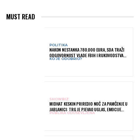
MUST READ
POLITIKA
NAKON NESTANKA 780.000 EURA, SDA TRAŽI
ODGOVORNOST VLADE FBIH I RUKOVODSTVA
KO JE ODOBRIO?
IGMANA
SHOWBIZ
MIDHAT KESKIN PRIREDIO NOĆ ZA PAMĆENJE U
JABLANICI: TRG JE PJEVAO UGLAS, EMOCIJE
PUBLIKA ODUŠEVLJENA
PREPLAVILE RODNI GRAD