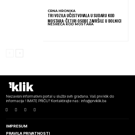
CRNA HRONIKA
TRI VOZILA UČESTVOVALA U SUDARU KOD
MOSTARA: ČETIRI OSOBE ZAVRŠILE U BOLNICI
NESREĆA KOD MOSTARA
Nezavisni informativni portal u službi svih građana. Vaš prvi klik do
informacija ! IMATE PRIČU? Kontaktirajte nas : info@prviklik.ba
IMPRESUM
PRAVILA PRIVATNOSTI