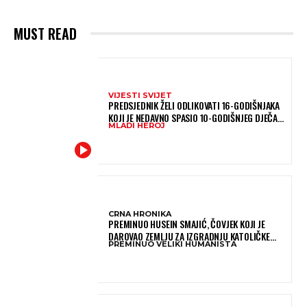
MUST READ
VIJESTI SVIJET
PREDSJEDNIK ŽELI ODLIKOVATI 16-GODIŠNJAKA
KOJI JE NEDAVNO SPASIO 10-GODIŠNJEG DJEČAKA
MLADI HEROJ
IZ SMRTONOSNIH VALOVA
CRNA HRONIKA
PREMINUO HUSEIN SMAJIĆ, ČOVJEK KOJI JE
DAROVAO ZEMLJU ZA IZGRADNJU KATOLIČKE
PREMINUO VELIKI HUMANISTA
CRKVE U BUGOJNU