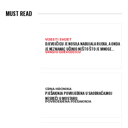
MUST READ
VIJESTI SVIJET
DJEVOJČICU JE NOSILA NABUJALA RIJEKA, A ONDA
JE NEZNANAC UČINIO NEŠTO ŠTO JE MNOGE
SPASIO DJEVOJČICU
OSTAVILO BEZ RIJEČI
CRNA HRONIKA
PJEŠAKINJA POVRIJEĐENA U SAOBRAĆAJNOJ
NESREĆI U MOSTARU
POVRIJEĐENA PJEŠAKINJA