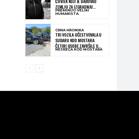
ČOVJEK KOJI JE DAROVAO
ZEMLJU ZA IZGRADNJU
PREMINUO VELIKI
KATOLIČKE CRKVE U BUGOJNU
HUMANISTA
CRNA HRONIKA
TRI VOZILA UČESTVOVALA U
SUDARU KOD MOSTARA:
ČETIRI OSOBE ZAVRŠILE U
NESREĆA KOD MOSTARA
BOLNICI