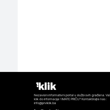
Nezavisni informativni portal u službi svih građana. Vaš
klik do informacija ! IMATE PRIČU? Kontaktirajte nas :
info@prviklik.ba