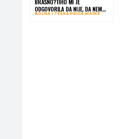
BRAŠNO?TIHO MI JE
ODGOVORILA DA NIJE, DA NEMA.
BOLNA I TEŠKA PRIČA MAJKE
U TOJ JEDNOJ REČENICI STALO JE
SVE /VIDEO