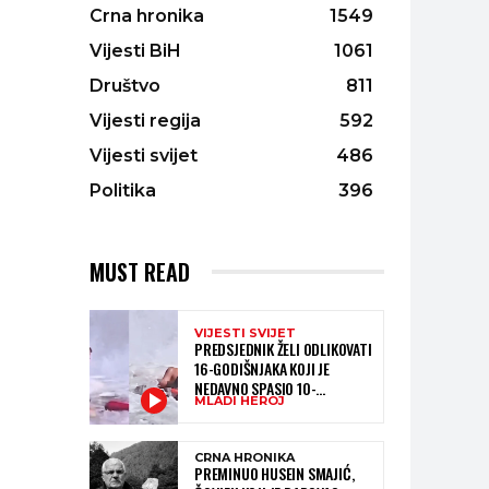
Crna hronika
1549
Vijesti BiH
1061
Društvo
811
Vijesti regija
592
Vijesti svijet
486
Politika
396
MUST READ
VIJESTI SVIJET
PREDSJEDNIK ŽELI ODLIKOVATI
16-GODIŠNJAKA KOJI JE
NEDAVNO SPASIO 10-
MLADI HEROJ
GODIŠNJEG DJEČAKA IZ
SMRTONOSNIH VALOVA
CRNA HRONIKA
PREMINUO HUSEIN SMAJIĆ,