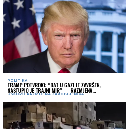
POLITIKA
TRAMP POTVRDIO: “RAT U GAZI JE ZAVRŠEN,
NASTUPIO JE TRAJNI MIR” — RAZMJENA
USKORO RAZMIJENA ZAROBLJENIKA
ZAROBLJENIKA VEĆ POČETKOM SEDMICE