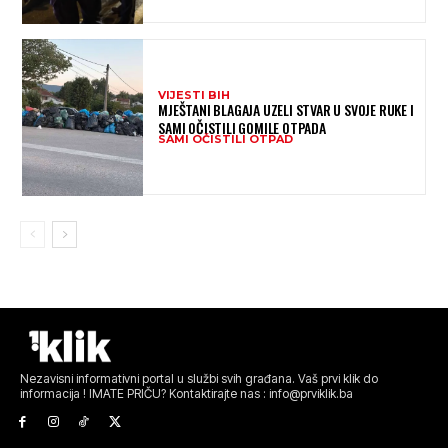
VIJESTI BIH
MJEŠTANI BLAGAJA UZELI STVAR U SVOJE RUKE I
SAMI OČISTILI GOMILE OTPADA
SAMI OČISTILI OTPAD
Nezavisni informativni portal u službi svih građana. Vaš prvi klik do
informacija ! IMATE PRIČU? Kontaktirajte nas : info@prviklik.ba