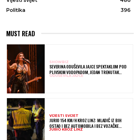
Vijesti svijet
486
Politika
396
MUST READ
SHOWBIZ
SEVERINA ODUŠEVILA JAJCE SPEKTAKLOM POD
PLIVSKIM VODOPADOM, JEDAN TRENUTAK
ODUŠEVILA JAJCE
POSEBNO JE DIRNUO PUBLIKU
VIJESTI SVIJET
JURIO 154 KM/H KROZ LINZ: MLADIĆ IZ BIH
OSTAO I BEZ AUTOMOBILA I BEZ VOZAČKE
JURIO KROZ LINZ
DOZVOLE