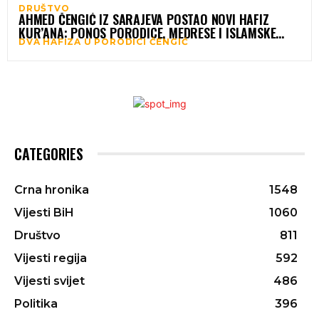
DRUŠTVO
AHMED ČENGIĆ IZ SARAJEVA POSTAO NOVI HAFIZ
KUR’ANA: PONOS PORODICE, MEDRESE I ISLAMSKE
DVA HAFIZA U PORODICI ČENGIĆ
ZAJEDNICE
CATEGORIES
Crna hronika
1548
Vijesti BiH
1060
Društvo
811
Vijesti regija
592
Vijesti svijet
486
Politika
396