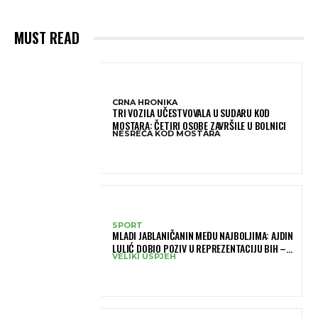
MUST READ
CRNA HRONIKA
TRI VOZILA UČESTVOVALA U SUDARU KOD
MOSTARA: ČETIRI OSOBE ZAVRŠILE U BOLNICI
NESREĆA KOD MOSTARA
SPORT
MLADI JABLANIČANIN MEĐU NAJBOLJIMA: AJDIN
LULIĆ DOBIO POZIV U REPREZENTACIJU BIH –
VELIKI USPJEH
BRANIT ĆE BOJE BIH NA SLOVENIA BALL