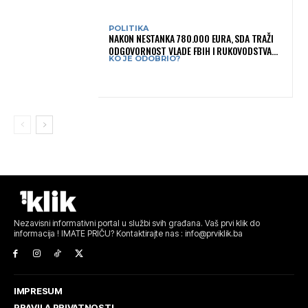
POLITIKA
NAKON NESTANKA 780.000 EURA, SDA TRAŽI
ODGOVORNOST VLADE FBIH I RUKOVODSTVA
KO JE ODOBRIO?
IGMANA
Nezavisni informativni portal u službi svih građana. Vaš prvi klik do
informacija ! IMATE PRIČU? Kontaktirajte nas : info@prviklik.ba
IMPRESUM
PRAVILA PRIVATNOSTI