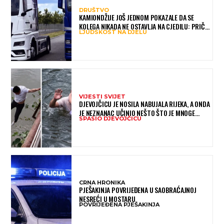
DRUŠTVO
KAMIONDŽIJE JOŠ JEDNOM POKAZALE DA SE
KOLEGA NIKADA NE OSTAVLJA NA CJEDILU: PRIČA
LJUDSKOST NA DJELU
IZ HAMBURGA DIRNULA MNOGE
VIJESTI SVIJET
DJEVOJČICU JE NOSILA NABUJALA RIJEKA, A ONDA
JE NEZNANAC UČINIO NEŠTO ŠTO JE MNOGE
SPASIO DJEVOJČICU
OSTAVILO BEZ RIJEČI
CRNA HRONIKA
PJEŠAKINJA POVRIJEĐENA U SAOBRAĆAJNOJ
NESREĆI U MOSTARU
POVRIJEĐENA PJEŠAKINJA