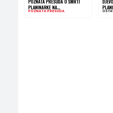
POZNATA PRESUDA O SMRTI
DJEV
PLANINARKE NA
PLANI
POZNATA PRESUDA
OSTA
GROSSGLOCKNERU
PREM