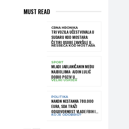
MUST READ
CRNA HRONIKA
TRI VOZILA UČESTVOVALA U
SUDARU KOD MOSTARA:
ČETIRI OSOBE ZAVRŠILE U
NESREĆA KOD MOSTARA
BOLNICI
SPORT
MLADI JABLANIČANIN MEĐU
NAJBOLJIMA: AJDIN LULIĆ
DOBIO POZIV U
VELIKI USPJEH
REPREZENTACIJU BIH –
BRANIT ĆE BOJE BIH NA
SLOVENIA BALL
POLITIKA
NAKON NESTANKA 780.000
EURA, SDA TRAŽI
ODGOVORNOST VLADE FBIH I
KO JE ODOBRIO?
RUKOVODSTVA IGMANA