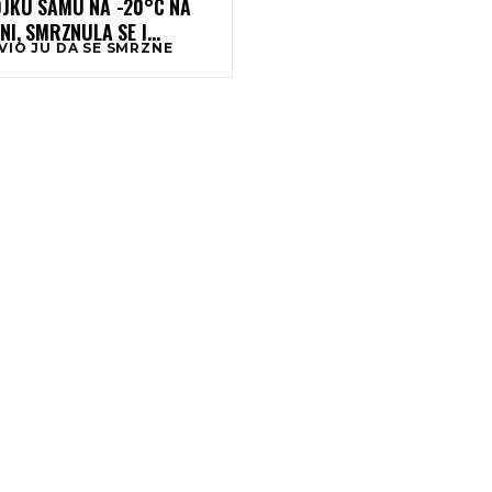
OJKU SAMU NA -20°C NA
NI, SMRZNULA SE I
VIO JU DA SE SMRZNE
INULA