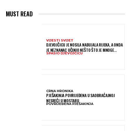
MUST READ
VIJESTI SVIJET
DJEVOJČICU JE NOSILA NABUJALA RIJEKA, A ONDA
JE NEZNANAC UČINIO NEŠTO ŠTO JE MNOGE
SPASIO DJEVOJČICU
OSTAVILO BEZ RIJEČI
CRNA HRONIKA
PJEŠAKINJA POVRIJEĐENA U SAOBRAĆAJNOJ
NESREĆI U MOSTARU
POVRIJEĐENA PJEŠAKINJA