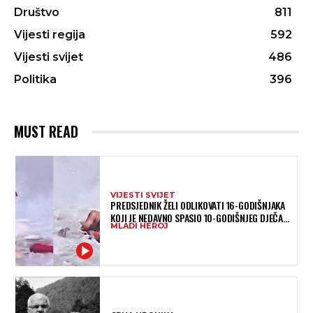
Društvo
811
Vijesti regija
592
Vijesti svijet
486
Politika
396
MUST READ
VIJESTI SVIJET
PREDSJEDNIK ŽELI ODLIKOVATI 16-GODIŠNJAKA
KOJI JE NEDAVNO SPASIO 10-GODIŠNJEG DJEČAKA
MLADI HEROJ
IZ SMRTONOSNIH VALOVA