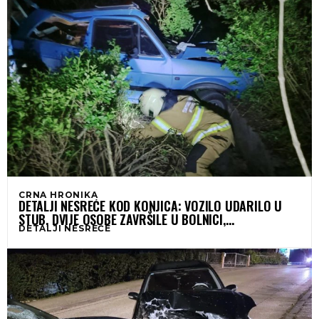
CRNA HRONIKA
DETALJI NESREĆE KOD KONJICA: VOZILO UDARILO U
STUB, DVIJE OSOBE ZAVRŠILE U BOLNICI,
DETALJI NESREĆE
INTERVENISALI I VATROGASCI