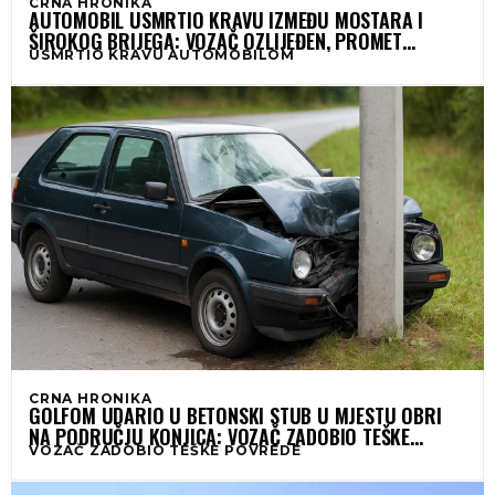
CRNA HRONIKA
AUTOMOBIL USMRTIO KRAVU IZMEĐU MOSTARA I
ŠIROKOG BRIJEGA: VOZAČ OZLIJEĐEN, PROMET
USMRTIO KRAVU AUTOMOBILOM
SATIMA BIO USPOREN
CRNA HRONIKA
GOLFOM UDARIO U BETONSKI STUB U MJESTU OBRI
NA PODRUČJU KONJICA: VOZAČ ZADOBIO TEŠKE
VOZAČ ZADOBIO TEŠKE POVREDE
POVREDE