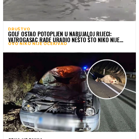
DRUŠTVO
GOLF OSTAO POTOPLJEN U NABUJALOJ RIJECI:
VATROGASAC RADE URADIO NEŠTO ŠTO NIKO NIJE
OVO NIKO NIJE OČEKIVAO
OČEKIVAO (VIDEO)