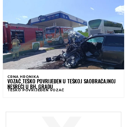
CRNA HRONIKA
VOZAČ TEŠKO POVRIJEĐEN U TEŠKOJ SAOBRAĆAJNOJ
NESREĆI U BH. GRADU
TEŠKO POVRIJEĐEN VOZAČ