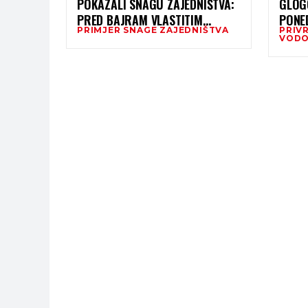
POKAZALI SNAGU ZAJEDNIŠTVA:
GLOG
PRED BAJRAM VLASTITIM
PONE
PRIMJER SNAGE ZAJEDNIŠTVA
PRIV
SREDSTVIMA ULJEPŠALI SELO I
JUTAR
VODO
ORGANIZOVALI ZAJEDNIČKI
IFTAR