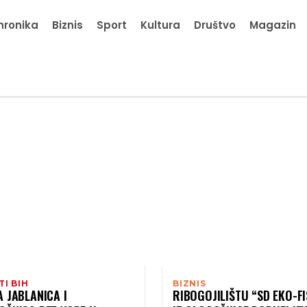
hronika
Biznis
Sport
Kultura
Društvo
Magazin
TI BIH
BIZNIS
 JABLANICA I
RIBOGOJILIŠTU “SD EKO-F