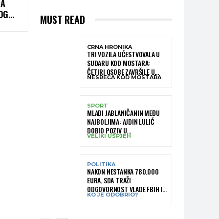
NA
OG
MUST READ
U
CRNA HRONIKA
TRI VOZILA UČESTVOVALA U
SUDARU KOD MOSTARA:
ČETIRI OSOBE ZAVRŠILE U
NESREĆA KOD MOSTARA
BOLNICI
SPORT
MLADI JABLANIČANIN MEĐU
NAJBOLJIMA: AJDIN LULIĆ
DOBIO POZIV U
VELIKI USPJEH
REPREZENTACIJU BIH –
BRANIT ĆE BOJE BIH NA
SLOVENIA BALL
POLITIKA
NAKON NESTANKA 780.000
EURA, SDA TRAŽI
ODGOVORNOST VLADE FBIH I
KO JE ODOBRIO?
RUKOVODSTVA IGMANA