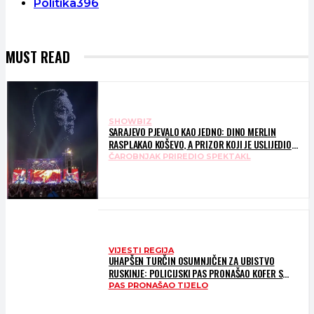
Politika
396
MUST READ
SHOWBIZ
SARAJEVO PJEVALO KAO JEDNO: DINO MERLIN
RASPLAKAO KOŠEVO, A PRIZOR KOJI JE USLIJEDIO
DUGO ĆE SE PAMTITI – HILJADE LJUDI PJEVALO
ČAROBNJAK PRIREDIO SPEKTAKL
“LJILJANE”
VIJESTI REGIJA
UHAPŠEN TURČIN OSUMNJIČEN ZA UBISTVO
RUSKINJE: POLICIJSKI PAS PRONAŠAO KOFER S
TIJELOM
PAS PRONAŠAO TIJELO