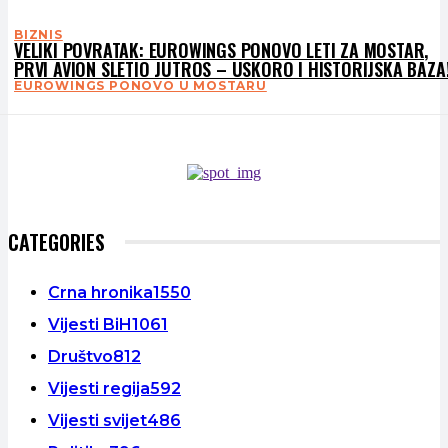
BIZNIS
VELIKI POVRATAK: EUROWINGS PONOVO LETI ZA MOSTAR,
PRVI AVION SLETIO JUTROS – USKORO I HISTORIJSKA BAZA
EUROWINGS PONOVO U MOSTARU
CATEGORIES
Crna hronika
1550
Vijesti BiH
1061
Društvo
812
Vijesti regija
592
Vijesti svijet
486