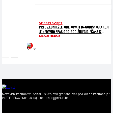
VIJESTI SVIJET
PREDSJEDNIK ŽELI ODLIKOVATI 16-GODIŠNJAKA KOJI
JE NEDAVNO SPASIO 10-GODIŠNJEG DJEČAKA IZ
SMRTONOSNIH VALOVA
MLADI HEROJ
Nezavisni informativni portal u službi svih građana. Vaš prvi klik do informacija !
IMATE PRIČU? Kontaktirajte nas : info@prviklik.ba