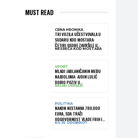
MUST READ
CRNA HRONIKA
TRI VOZILA UČESTVOVALA U
SUDARU KOD MOSTARA:
ČETIRI OSOBE ZAVRŠILE U
NESREĆA KOD MOSTARA
BOLNICI
SPORT
MLADI JABLANIČANIN MEĐU
NAJBOLJIMA: AJDIN LULIĆ
DOBIO POZIV U
VELIKI USPJEH
REPREZENTACIJU BIH –
BRANIT ĆE BOJE BIH NA
SLOVENIA BALL
POLITIKA
NAKON NESTANKA 780.000
EURA, SDA TRAŽI
ODGOVORNOST VLADE FBIH I
KO JE ODOBRIO?
RUKOVODSTVA IGMANA