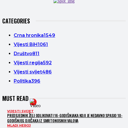
CATEGORIES
Crna hronika
1549
Vijesti BiH
1061
Društvo
811
Vijesti regija
592
Vijesti svijet
486
Politika
396
MUST READ
VIJESTI SVIJET
PREDSJEDNIK ŽELI ODLIKOVATI 16-GODIŠNJAKA KOJI JE NEDAVNO SPASIO 10-
GODIŠNJEG DJEČAKA IZ SMRTONOSNIH VALOVA
MLADI HEROJ