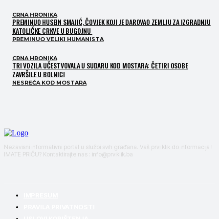
CRNA HRONIKA
PREMINUO HUSEIN SMAJIĆ, ČOVJEK KOJI JE DAROVAO ZEMLJU ZA IZGRADNJU
KATOLIČKE CRKVE U BUGOJNU
PREMINUO VELIKI HUMANISTA
CRNA HRONIKA
TRI VOZILA UČESTVOVALA U SUDARU KOD MOSTARA: ČETIRI OSOBE
ZAVRŠILE U BOLNICI
NESREĆA KOD MOSTARA
Nezavisni informativni portal u službi svih građana. Vaš prvi klik do informacija !
IMATE PRIČU? Kontaktirajte nas : info@prviklik.ba
IMPRESUM
PRAVILA PRIVATNOSTI
USLOVI KORIŠTENJA