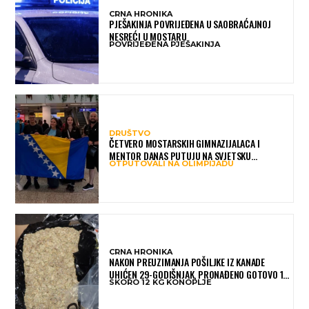
CRNA HRONIKA
PJEŠAKINJA POVRIJEĐENA U SAOBRAĆAJNOJ
NESREĆI U MOSTARU
POVRIJEĐENA PJEŠAKINJA
DRUŠTVO
ČETVERO MOSTARSKIH GIMNAZIJALACA I
MENTOR DANAS PUTUJU NA SVJETSKU
OTPUTOVALI NA OLIMPIJADU
OLIMPIJADU IZ AI: PREDSTAVLJAT ĆE BIH MEĐU
NAJBOLJIMA NA SVIJETU
CRNA HRONIKA
NAKON PREUZIMANJA POŠILJKE IZ KANADE
UHIĆEN 29-GODIŠNJAK, PRONAĐENO GOTOVO 12
SKORO 12 KG KONOPLJE
KILOGRAMA KONOPLJE